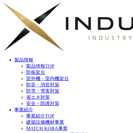
製品情報
製品情報TOP
防振架台
室外機・室内機架台
防音・消音対策
防雪・雪害対策
省エネ対策
安全・防護対策
事業紹介
事業紹介TOP
建築設備機材事業
MATCH KOBA事業