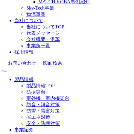
MATCH KOBA事例紹介
Sky-Tech事業
物流事業
当社について
当社についてTOP
代表メッセージ
会社概要・沿革
事業所一覧
採用情報
お問い合わせ
図面検索
製品情報
製品情報TOP
防振架台
室外機・室内機架台
防音・消音対策
防雪・雪害対策
省エネ対策
安全・防護対策
事業紹介