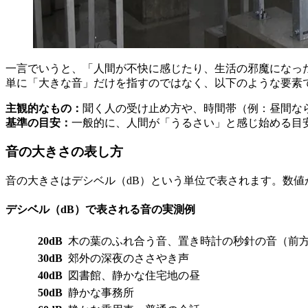
一言でいうと、「人間が不快に感じたり、生活の邪魔になっ
単に「大きな音」だけを指すのではなく、以下のような要素
主観的なもの：
聞く人の受け止め方や、時間帯（例：昼間な
基準の目安：
一般的に、人間が「うるさい」と感じ始める目安
音の大きさの表し方
音の大きさはデシベル（dB）という単位で表されます。数
デシベル（dB）で表される音の実測例
20dB
木の葉のふれ合う音、置き時計の秒針の音（前方
30dB
郊外の深夜のささやき声
40dB
図書館、静かな住宅地の昼
50dB
静かな事務所