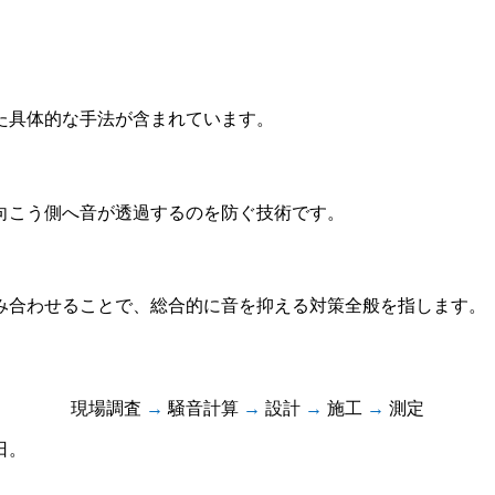
た具体的な手法が含まれています。
向こう側へ音が透過するのを防ぐ技術です。
み合わせることで、総合的に音を抑える対策全般を指します。
現場調査
→
騒音計算
→
設計
→
施工
→
測定
日。