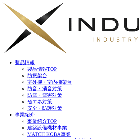
製品情報
製品情報TOP
防振架台
室外機・室内機架台
防音・消音対策
防雪・雪害対策
省エネ対策
安全・防護対策
事業紹介
事業紹介TOP
建築設備機材事業
MATCH KOBA事業