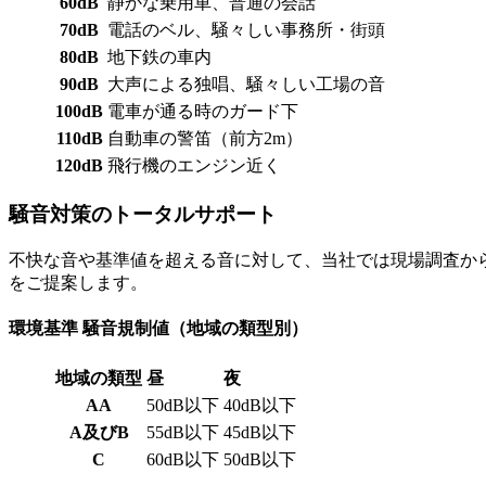
60dB
静かな乗用車、普通の会話
70dB
電話のベル、騒々しい事務所・街頭
80dB
地下鉄の車内
90dB
大声による独唱、騒々しい工場の音
100dB
電車が通る時のガード下
110dB
自動車の警笛（前方2m）
120dB
飛行機のエンジン近く
騒音対策のトータルサポート
不快な音や基準値を超える音に対して、当社では現場調査か
をご提案します。
環境基準 騒音規制値（地域の類型別）
地域の類型
昼
夜
AA
50dB以下
40dB以下
A及びB
55dB以下
45dB以下
C
60dB以下
50dB以下