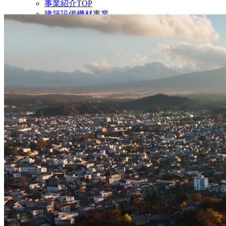
事業紹介TOP
建築設備機材事業
MATCH KOBA事業
MATCH KOBA事例紹介
Sky-Tech事業
物流事業
当社について
当社についてTOP
代表メッセージ
会社概要・沿革
事業所一覧
採用情報
お問い合わせ
図面検索