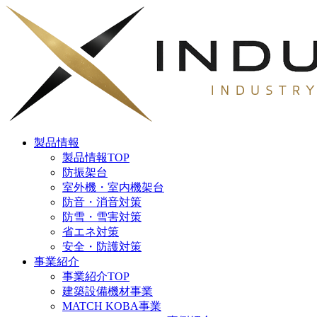
製品情報
製品情報TOP
防振架台
室外機・室内機架台
防音・消音対策
防雪・雪害対策
省エネ対策
安全・防護対策
事業紹介
事業紹介TOP
建築設備機材事業
MATCH KOBA事業